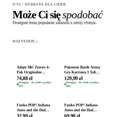
N°05 / WYBRANE DLA CIEBIE
Może Ci się
spodobać
Dostępne teraz popularne zabawki z oferty eSmyk.
WSZYSTKIE
→
Dodaj do koszyka
Dodaj do koszyka
Adopt Me! Zestaw 6-
Pokemon Battle Arena
Pak Oryginalne
Gra Karciana 3 Talie
Figurki Roblox
Oryginal
74,88 zł
129,99 zł
Zwierzęta Tropical
Dostępny · do 14:00 wysyłka
Dostępny · do 14:00 wysyłka
dziś
dziś
Time
Dodaj do koszyka
Dodaj do koszyka
Funko POP! Indiana
Funko POP! Indiana
Jones and the Dial
Jones and the Dial
Destiny Bobble-Head
Destiny Bobble-Head
32,99 zł
69,99 zł