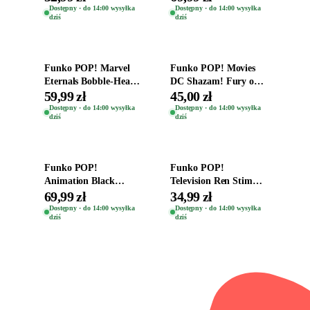
Helena Shaw 1386
Teddy Kumar 1388
Dostępny · do 14:00 wysyłka
Dostępny · do 14:00 wysyłka
dziś
dziś
Dodaj do koszyka
Dodaj do koszyka
Funko POP! Marvel
Funko POP! Movies
Eternals Bobble-Head
DC Shazam! Fury of
Oryginalna Figurka
the Gods Vinyl Figure
59,99 zł
45,00 zł
Kro 737
Eugene 1281
Dostępny · do 14:00 wysyłka
Dostępny · do 14:00 wysyłka
dziś
dziś
Dodaj do koszyka
Dodaj do koszyka
Funko POP!
Funko POP!
Animation Black
Television Ren Stimpy
Clover Vinyl Figure
Space Madness Ren
69,99 zł
34,99 zł
Oryginalna Figurka
(Special Edition) 1532
Dostępny · do 14:00 wysyłka
Dostępny · do 14:00 wysyłka
dziś
dziś
Yuno 1101