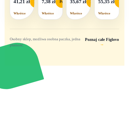
41,21 zł
7,38 zł
35,67 zł
55,35 zł
Podgląd
Podgląd
Podgląd
Podgl
dźwięk
Wkrótce
Wkrótce
Wkrótce
Wkrótce
Osobny sklep, możliwa osobna paczka, jedna
Poznaj całe Figlovo
→
płatność.
Zabawki, figurki i kolekcjonerskie hity z
e
smyk
ulubionych światów. Jeden sklep, przejrzyste
zasady dostawy i produkty od polskich oraz
europejskich dystrybutorów.