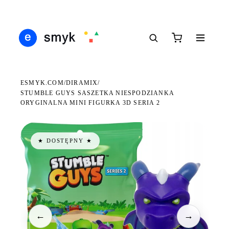
Ś
DARMOWA DOSTAWA OD 199 ZŁ
POLSCY I EUROPEJSCY DYSTRYBUTORZY
14
●
●
●
ESMYK.COM
DIRAMIX
/
/
STUMBLE GUYS SASZETKA NIESPODZIANKA
ORYGINALNA MINI FIGURKA 3D SERIA 2
★ DOSTĘPNY ★
←
→