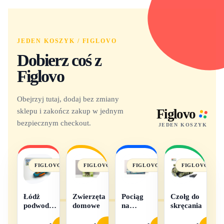
JEDEN KOSZYK / FIGLOVO
Dobierz coś z
Figlovo
Obejrzyj tutaj, dodaj bez zmiany
sklepu i zakończ zakup w jednym
Figlovo
bezpiecznym checkout.
JEDEN KOSZYK
FIGLOVO
FIGLOVO
FIGLOVO
FIGLOVO
Łódż
Zwierzęta
Pociąg
Czołg do
podwodna
domowe
na
skręcania
na baterie
baterie
światło i