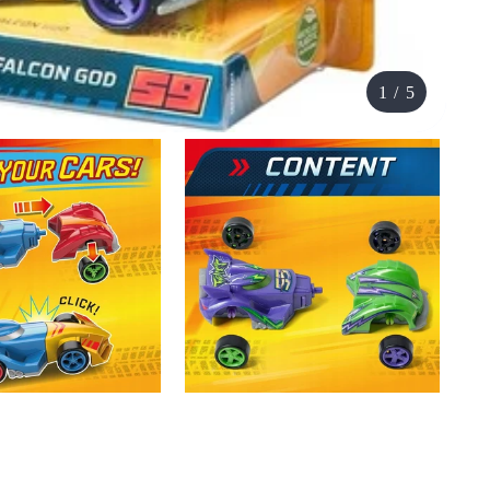
1
/
5