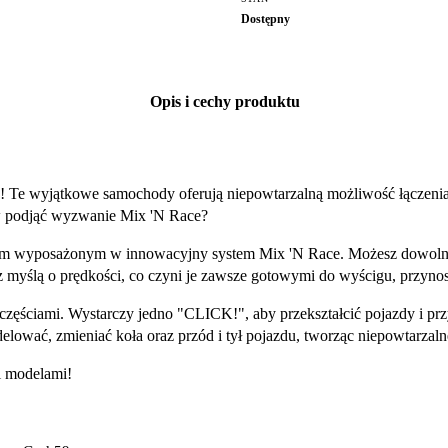
Dostępny
Opis i cechy produktu
e! Te wyjątkowe samochody oferują niepowtarzalną możliwość łączenia
tów podjąć wyzwanie Mix 'N Race?
ym wyposażonym w innowacyjny system Mix 'N Race. Możesz dowolnie 
 myślą o prędkości, co czyni je zawsze gotowymi do wyścigu, przynos
zęściami. Wystarczy jedno "CLICK!", aby przekształcić pojazdy i prz
ować, zmieniać koła oraz przód i tył pojazdu, tworząc niepowtarzal
i modelami!