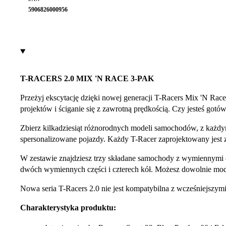
5906826000956
T-RACERS 2.0 MIX 'N RACE 3-PAK
Przeżyj ekscytację dzięki nowej generacji T-Racers Mix 'N Rac
projektów i ściganie się z zawrotną prędkością. Czy jesteś go
Zbierz kilkadziesiąt różnorodnych modeli samochodów, z każd
spersonalizowane pojazdy. Każdy T-Racer zaprojektowany jest z
W zestawie znajdziesz trzy składane samochody z wymiennymi c
dwóch wymiennych części i czterech kół. Możesz dowolnie model
Nowa seria T-Racers 2.0 nie jest kompatybilna z wcześniejszym
Charakterystyka produktu: