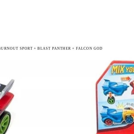
I NA ZWROT
ZAMÓW DO 14:00 — WYSYŁKA DZIŚ
DARMOWA DOSTAWA OD 199 
●
●
K BURNOUT SPORT + BLAST PANTHER + FALCON GOD