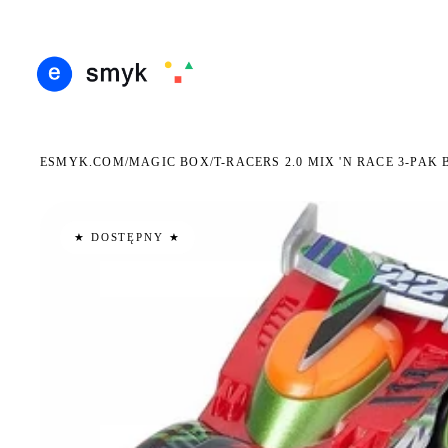
ARMOWA DOSTAWA OD 199 ZŁ
POLSCY I EUROPEJSCY DYSTRYBUTORZY
14 DN
●
●
ESMYK.COM
MAGIC BOX
/
/
T-RACERS 2.0 MIX 'N RACE 3-PA
★ DOSTĘPNY ★