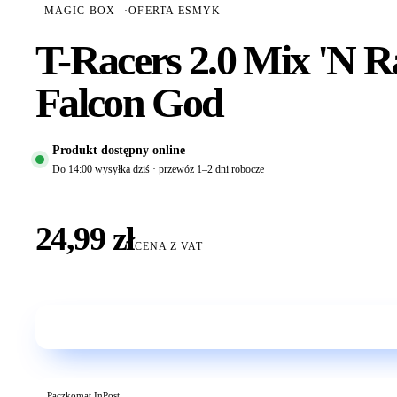
MAGIC BOX
·
OFERTA ESMYK
T-Racers 2.0 Mix 'N R
Falcon God
Produkt dostępny online
Do 14:00 wysyłka dziś · przewóz 1–2 dni robocze
24,99 zł
CENA Z VAT
Paczkomat InPost