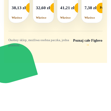
w
na baterie
pudełku
38,13 zł
32,60 zł
41,21 zł
7,38 zł
Podgląd
Podgląd
Podgląd
Podgląd
Wkrótce
Wkrótce
Wkrótce
Wkrótce
Osobny sklep, możliwa osobna paczka, jedna
Poznaj całe Figlovo
→
płatność.
Zabawki, figurki i kolekcjonerskie hity z
e
smyk
ulubionych światów. Jeden sklep, przejrzyste
zasady dostawy i produkty od polskich oraz
europejskich dystrybutorów.