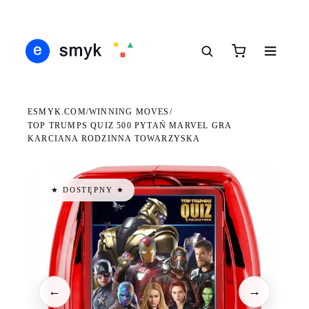
DARMOWA DOSTAWA OD 199 ZŁ
POLSCY I EUROPEJSCY DYSTRYBUTORZY
14 
●
●
●
ESMYK.COM
WINNING MOVES
/
/
TOP TRUMPS QUIZ 500 PYTAŃ MARVEL GRA
KARCIANA RODZINNA TOWARZYSKA
★ DOSTĘPNY ★
←
→