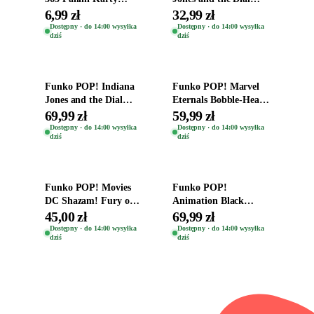
Piłkarskie Saszetka z
Destiny Bobble-Head
6,99 zł
32,99 zł
Kartami 2026
Helena Shaw 1386
Dostępny · do 14:00 wysyłka
Dostępny · do 14:00 wysyłka
dziś
dziś
Dodaj do koszyka
Dodaj do koszyka
Funko POP! Indiana
Funko POP! Marvel
Jones and the Dial
Eternals Bobble-Head
Destiny Bobble-Head
Oryginalna Figurka
69,99 zł
59,99 zł
Teddy Kumar 1388
Kro 737
Dostępny · do 14:00 wysyłka
Dostępny · do 14:00 wysyłka
dziś
dziś
Dodaj do koszyka
Dodaj do koszyka
Funko POP! Movies
Funko POP!
DC Shazam! Fury of
Animation Black
the Gods Vinyl Figure
Clover Vinyl Figure
45,00 zł
69,99 zł
Eugene 1281
Oryginalna Figurka
Dostępny · do 14:00 wysyłka
Dostępny · do 14:00 wysyłka
dziś
dziś
Yuno 1101