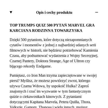
Opis i cechy produktu
TOP TRUMPS QUIZ 500 PYTAŃ MARVEL GRA
KARCIANA RODZINNA TOWARZYSKA
Dzięki 500 pytaniom, które dotyczą niezapomnianych
cytatów i momentów z jednej z najbardziej udanych serii
filmowych w historii, nie będziesz potrzebować Kamienia
Czasu, aby podsumować wydarzenia z Wojny Secesyjnej,
Czarnej Pantery, Doktora Strange, Age of Ultron czy
bijącego rekordy Endgame.
Pamiętasz, co Iron Man trzyma zapieczętowane w swojej
piersi? Myślisz, że możesz powtórzyć zwrot, którego
używa Czarna Wdowa, by uspokoić Hulka? Zaproś
znajomych i rzuć im wyzwanie w tym fantastycznym
quizie o ciekawostkach kinowych. Z pytaniami
dotyczącymi Kapitana Marvela, Petera Quilla, Thora,
Valkyrie, Gamory, Thanosa i wielu innych, możesz