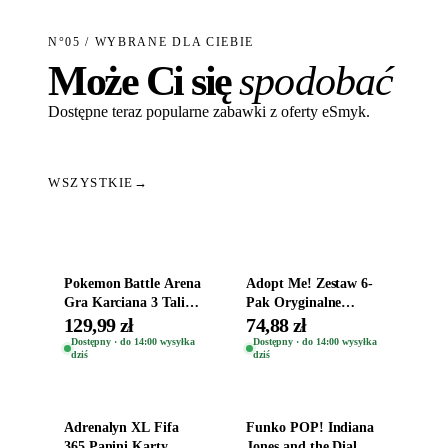
N°05 / WYBRANE DLA CIEBIE
Może Ci się
spodobać
Dostępne teraz popularne zabawki z oferty eSmyk.
WSZYSTKIE
→
Dodaj do koszyka
Dodaj do koszyka
Pokemon Battle Arena
Adopt Me! Zestaw 6-
Gra Karciana 3 Talie
Pak Oryginalne
Oryginal
Figurki Roblox
129,99 zł
74,88 zł
Zwierzęta Tropical
Dostępny · do 14:00 wysyłka
Dostępny · do 14:00 wysyłka
dziś
dziś
Time
Dodaj do koszyka
Dodaj do koszyka
Adrenalyn XL Fifa
Funko POP! Indiana
365 Panini Karty
Jones and the Dial