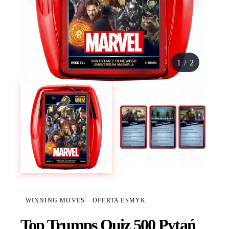
1
/
2
WINNING MOVES
·
OFERTA ESMYK
Top Trumps Quiz 500 Pytań