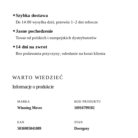
✦
Szybka dostawa
Do 14:00 wysyłka dziś; przewóz 1–2 dni robocze
✦
Jasne pochodzenie
Towar od polskich i europejskich dystrybutorów
✦
14 dni na zwrot
Bez podawania przyczyny; odesłanie na koszt klienta
WARTO WIEDZIEĆ
Informacje o produkcie
MARKA
KOD PRODUKTU
Winning Moves
16916799102
EAN
STAN
5036905041089
Dostępny