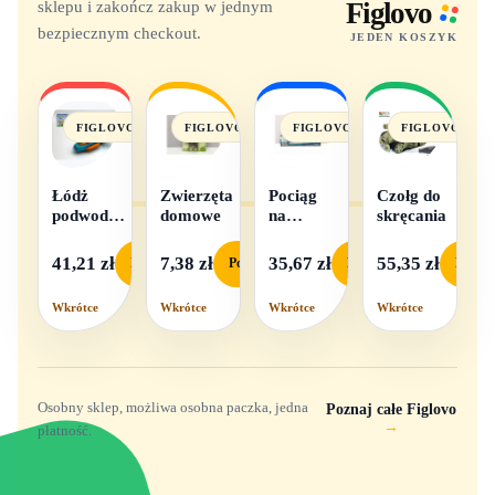
sklepu i zakończ zakup w jednym
Figlovo
bezpiecznym checkout.
JEDEN KOSZYK
FIGLOVO
FIGLOVO
FIGLOVO
FIGLOVO
Łódż
Zwierzęta
Pociąg
Czołg do
podwodna
domowe
na
skręcania
na baterie
baterie
światło i
41,21 zł
7,38 zł
35,67 zł
55,35 zł
Podgląd
Podgląd
Podgląd
Podgl
dźwięk
Wkrótce
Wkrótce
Wkrótce
Wkrótce
Osobny sklep, możliwa osobna paczka, jedna
Poznaj całe Figlovo
→
płatność.