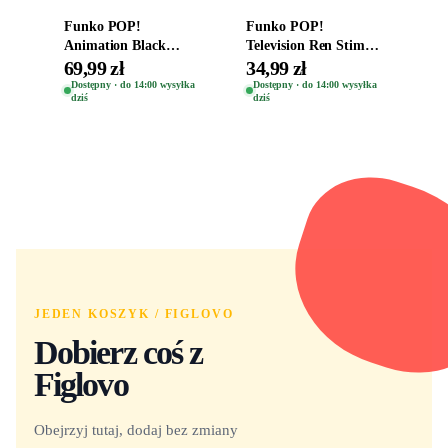
Funko POP!
Funko POP!
Animation Black
Television Ren Stimpy
Clover Vinyl Figure
Space Madness Ren
69,99 zł
34,99 zł
Oryginalna Figurka
(Special Edition) 1532
Dostępny · do 14:00 wysyłka
Dostępny · do 14:00 wysyłka
dziś
dziś
Yuno 1101
JEDEN KOSZYK / FIGLOVO
Dobierz coś z
Figlovo
Obejrzyj tutaj, dodaj bez zmiany