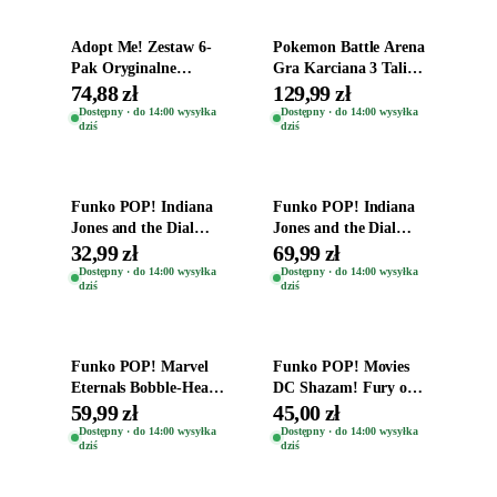
Adopt Me! Zestaw 6-
Pokemon Battle Arena
Pak Oryginalne
Gra Karciana 3 Talie
Figurki Roblox
Oryginal
74,88 zł
129,99 zł
Zwierzęta Tropical
Dostępny · do 14:00 wysyłka
Dostępny · do 14:00 wysyłka
dziś
dziś
Time
Dodaj do koszyka
Dodaj do koszyka
Funko POP! Indiana
Funko POP! Indiana
Jones and the Dial
Jones and the Dial
Destiny Bobble-Head
Destiny Bobble-Head
32,99 zł
69,99 zł
Helena Shaw 1386
Teddy Kumar 1388
Dostępny · do 14:00 wysyłka
Dostępny · do 14:00 wysyłka
dziś
dziś
Dodaj do koszyka
Dodaj do koszyka
Funko POP! Marvel
Funko POP! Movies
Eternals Bobble-Head
DC Shazam! Fury of
Oryginalna Figurka
the Gods Vinyl Figure
59,99 zł
45,00 zł
Kro 737
Eugene 1281
Dostępny · do 14:00 wysyłka
Dostępny · do 14:00 wysyłka
dziś
dziś
Dodaj do koszyka
Dodaj do koszyka