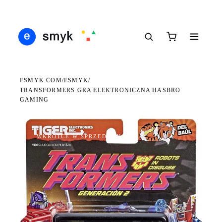
DARMOWA DOSTAWA OD 199 ZŁ
POLSCY I EUROPEJSCY DYSTRYBUTORZY
14 
●
●
●
ESMYK.COM
ESMYK
/
/
TRANSFORMERS GRA ELEKTRONICZNA HASBRO
GAMING
WKRÓTCE W SPRZEDAŻY