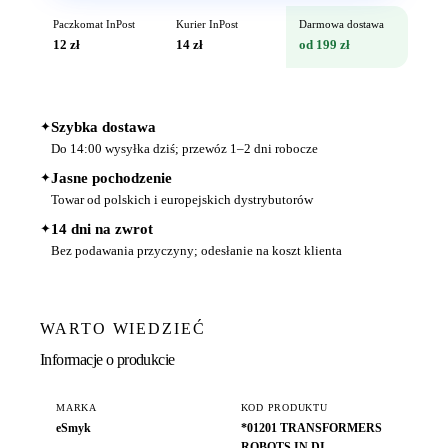
Paczkomat InPost
Kurier InPost
Darmowa dostawa
12 zł
14 zł
od 199 zł
✦
Szybka dostawa
Do 14:00 wysyłka dziś; przewóz 1–2 dni robocze
✦
Jasne pochodzenie
Towar od polskich i europejskich dystrybutorów
✦
14 dni na zwrot
Bez podawania przyczyny; odesłanie na koszt klienta
WARTO WIEDZIEĆ
Informacje o produkcie
MARKA
KOD PRODUKTU
eSmyk
*01201 TRANSFORMERS
ROBOTS IN DI