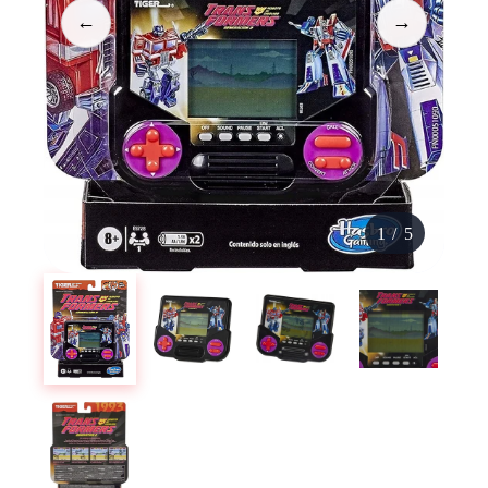
←
→
1
/
5