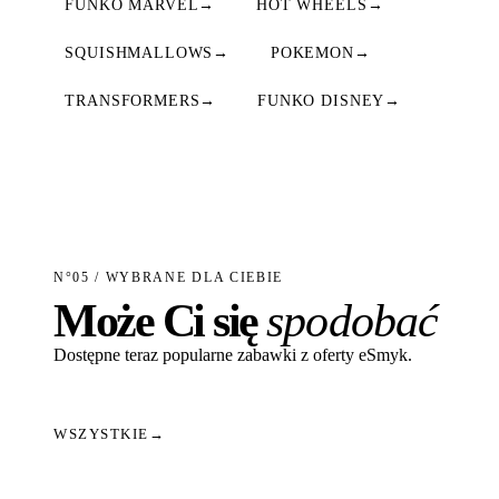
FUNKO MARVEL
→
HOT WHEELS
→
SQUISHMALLOWS
→
POKEMON
→
TRANSFORMERS
→
FUNKO DISNEY
→
N°05 / WYBRANE DLA CIEBIE
Może Ci się
spodobać
Dostępne teraz popularne zabawki z oferty eSmyk.
WSZYSTKIE
→
Dodaj do koszyka
Dodaj do koszyka