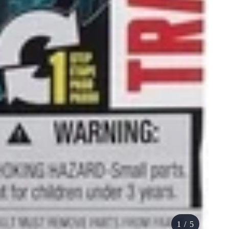
1
/
5