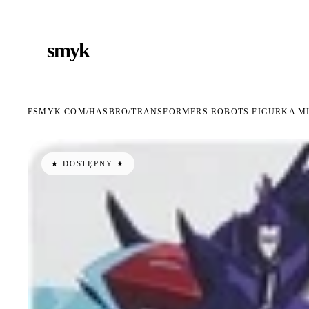
RMOWA DOSTAWA OD 199 ZŁ
POLSCY I EUROPEJSCY DYSTRYBUTORZY
14 DNI
●
●
smyk
e
ESMYK.COM
HASBRO
/
/
TRANSFORMERS ROBOTS FIGURKA MI
★ DOSTĘPNY ★