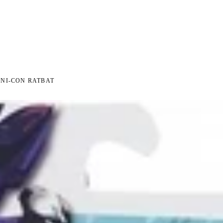
 NA ZWROT
ZAMÓW DO 14:00 — WYSYŁKA DZIŚ
DARMOWA DOSTAWA OD 199 Z
●
●
NI-CON RATBAT