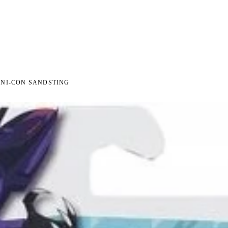
 NA ZWROT
ZAMÓW DO 14:00 — WYSYŁKA DZIŚ
DARMOWA DOSTAWA OD 199 Z
●
●
NI-CON SANDSTING