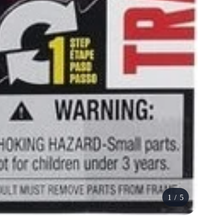
1
/
5