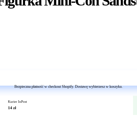
Figurka Mini-Con Sands
Dodaj do koszyka
Bezpieczna płatność w checkout Shopify. Dostawę wybierzesz w koszyku.
Kurier InPost
14 zł