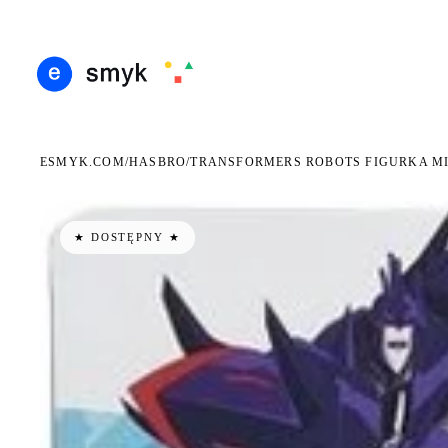
RMOWA DOSTAWA OD 199 ZŁ
POLSCY I EUROPEJSCY DYSTRYBUTORZY
14 DNI
●
●
ESMYK.COM
HASBRO
/
/
TRANSFORMERS ROBOTS FIGURKA MI
★ DOSTĘPNY ★