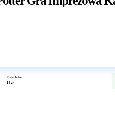
 Potter Gra Imprezowa K
Wkrótce w sprzedaży
Kurier InPost
14 zł