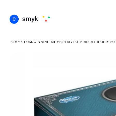
ARMOWA DOSTAWA OD 199 ZŁ
POLSCY I EUROPEJSCY DYSTRYBUTORZY
14 DN
●
●
ESMYK.COM
WINNING MOVES
/
/
TRIVIAL PURSUIT HARRY PO
WKRÓTCE W SPRZEDAŻY