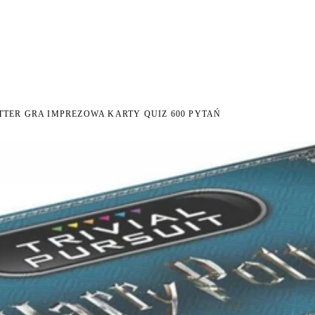
I NA ZWROT
ZAMÓW DO 14:00 — WYSYŁKA DZIŚ
DARMOWA DOSTAWA OD 199 Z
●
●
TTER GRA IMPREZOWA KARTY QUIZ 600 PYTAŃ