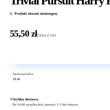
Trivial Pursuit Harry
Produkt obecnie niedostępny
55,50 zł
CENA Z VAT
Paczkomat InPost
12 zł
✦
Szybka dostawa
Do 14:00 wysyłka dziś; przewóz 1–2 dni robocze