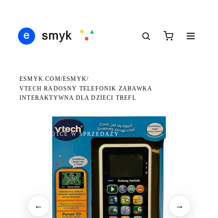
Ś
DARMOWA DOSTAWA OD 199 ZŁ
POLSCY I EUROPEJSCY DYSTRYBUTORZY
14
●
●
●
ESMYK.COM
ESMYK
/
/
VTECH RADOSNY TELEFONIK ZABAWKA
INTERAKTYWNA DLA DZIECI TREFL
WKRÓTCE W SPRZEDAŻY
←
→