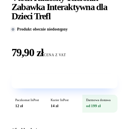
Zabawka Interaktywna dla
Dzieci Trefl
Produkt obecnie niedostępny
79,90 zł
CENA Z VAT
Wkrótce w sprzedaży
Paczkomat InPost
Kurier InPost
Darmowa dostawa
12 zł
14 zł
od 199 zł