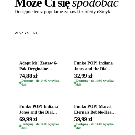
Może Ci się
spodobać
Dostępne teraz popularne zabawki z oferty eSmyk.
WSZYSTKIE
→
Dodaj do koszyka
Dodaj do koszyka
Adopt Me! Zestaw 6-
Funko POP! Indiana
Pak Oryginalne
Jones and the Dial
Figurki Roblox
Destiny Bobble-Head
74,88 zł
32,99 zł
Zwierzęta Tropical
Helena Shaw 1386
Dostępny · do 14:00 wysyłka
Dostępny · do 14:00 wysyłka
dziś
dziś
Time
Dodaj do koszyka
Dodaj do koszyka
Funko POP! Indiana
Funko POP! Marvel
Jones and the Dial
Eternals Bobble-Head
Destiny Bobble-Head
Oryginalna Figurka
69,99 zł
59,99 zł
Teddy Kumar 1388
Kro 737
Dostępny · do 14:00 wysyłka
Dostępny · do 14:00 wysyłka
dziś
dziś
Dodaj do koszyka
Dodaj do koszyka