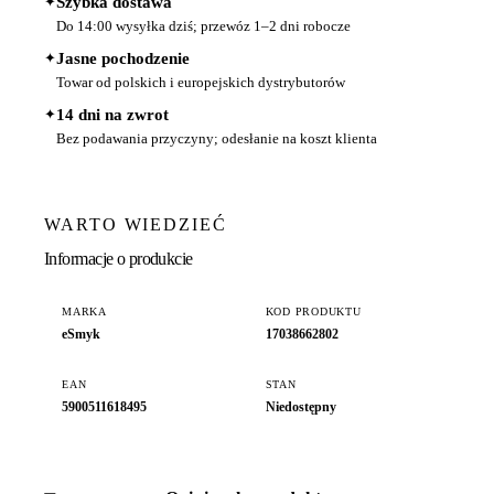
✦
Szybka dostawa
Do 14:00 wysyłka dziś; przewóz 1–2 dni robocze
✦
Jasne pochodzenie
Towar od polskich i europejskich dystrybutorów
✦
14 dni na zwrot
Bez podawania przyczyny; odesłanie na koszt klienta
WARTO WIEDZIEĆ
Informacje o produkcie
MARKA
KOD PRODUKTU
eSmyk
17038662802
EAN
STAN
5900511618495
Niedostępny