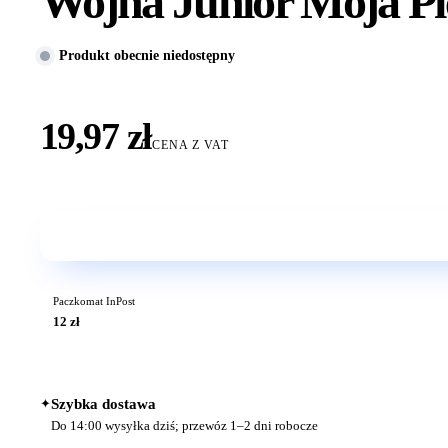
Wojna Junior Moja Pi
Produkt obecnie niedostępny
19,97 zł
CENA Z VAT
Paczkomat InPost
12 zł
✦
Szybka dostawa
Do 14:00 wysyłka dziś; przewóz 1–2 dni robocze