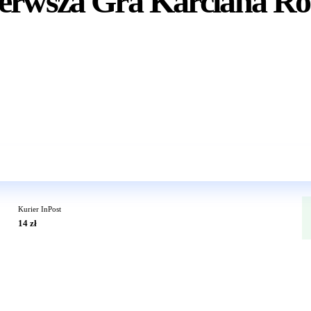
erwsza Gra Karciana Rod
Wkrótce w sprzedaży
Kurier InPost
14 zł