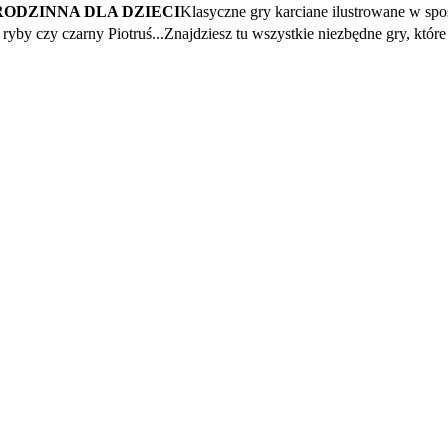
RODZINNA DLA DZIECI
Klasyczne gry karciane ilustrowane w spo
a ryby czy czarny Piotruś...Znajdziesz tu wszystkie niezbędne gry, któr