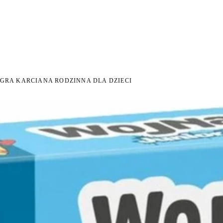
I NA ZWROT
ZAMÓW DO 14:00 — WYSYŁKA DZIŚ
DARMOWA DOSTAWA OD 199 
●
●
 GRA KARCIANA RODZINNA DLA DZIECI