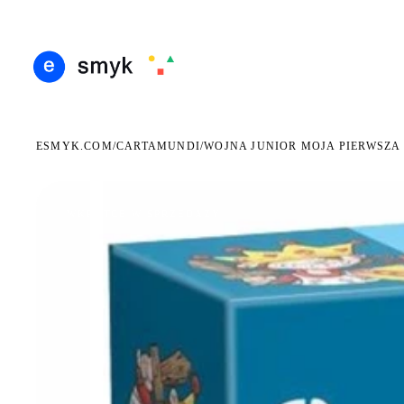
ARMOWA DOSTAWA OD 199 ZŁ
POLSCY I EUROPEJSCY DYSTRYBUTORZY
14 DN
●
●
ESMYK.COM
CARTAMUNDI
/
/
WOJNA JUNIOR MOJA PIERWSZA
WKRÓTCE W SPRZEDAŻY