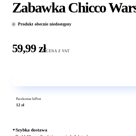
Zabawka Chicco Wars
Produkt obecnie niedostępny
59,99 zł
CENA Z VAT
Paczkomat InPost
12 zł
✦
Szybka dostawa