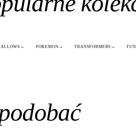
pularne kolek
MALLOWS
→
POKEMON
→
TRANSFORMERS
→
FUN
spodobać