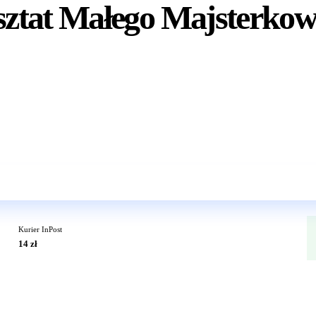
ztat Małego Majsterkow
Wkrótce w sprzedaży
Kurier InPost
14 zł