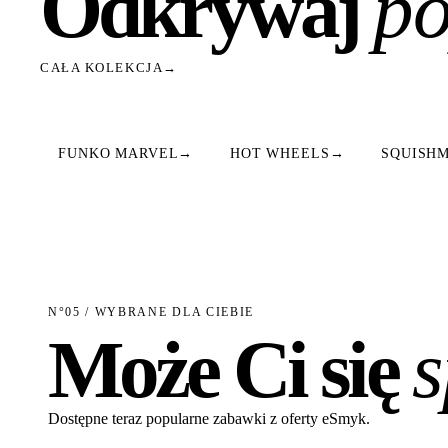
Odkrywaj
po
CAŁA KOLEKCJA
→
FUNKO MARVEL
→
HOT WHEELS
→
SQUISH
N°05 / WYBRANE DLA CIEBIE
Może Ci się
Dostępne teraz popularne zabawki z oferty eSmyk.