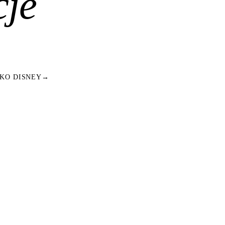
cje
KO DISNEY
→