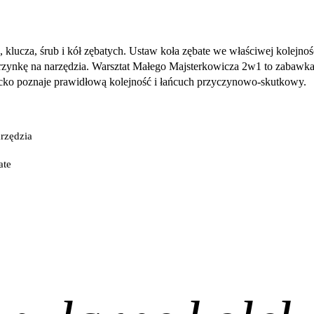
 klucza, śrub i kół zębatych. Ustaw koła zębate we właściwej kolejnoś
rzynkę na narzędzia. Warsztat Małego Majsterkowicza 2w1 to zabawka, 
ecko poznaje prawidłową kolejność i łańcuch przyczynowo-skutkowy.
arzędzia
ate