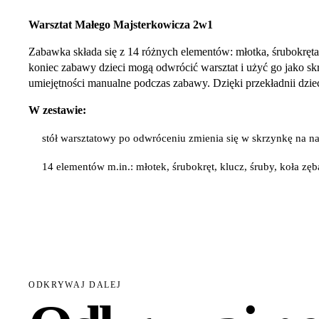
Warsztat Małego Majsterkowicza 2w1
Zabawka składa się z 14 różnych elementów: młotka, śrubokręta,
koniec zabawy dzieci mogą odwrócić warsztat i użyć go jako sk
umiejętności manualne podczas zabawy. Dzięki przekładnii dzi
W zestawie:
stół warsztatowy po odwróceniu zmienia się w skrzynkę na n
14 elementów m.in.: młotek, śrubokręt, klucz, śruby, koła zęb
ODKRYWAJ DALEJ