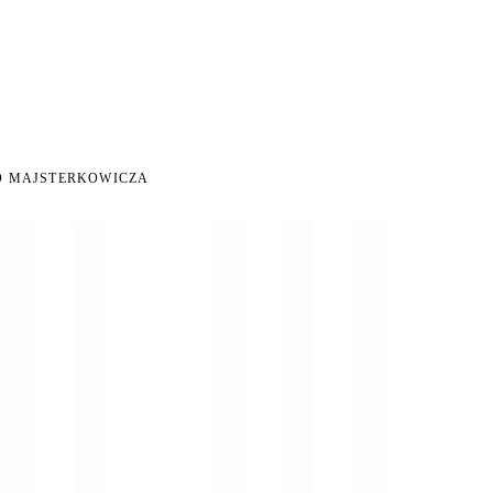
NI NA ZWROT
ZAMÓW DO 14:00 — WYSYŁKA DZIŚ
DARMOWA DOSTAWA OD 199
●
●
O MAJSTERKOWICZA