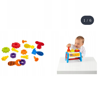
1
/
6