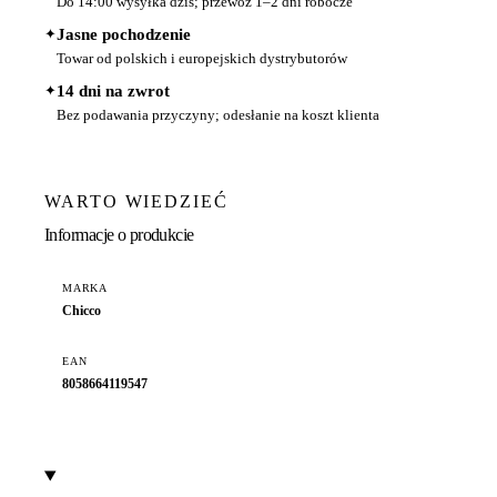
Do 14:00 wysyłka dziś; przewóz 1–2 dni robocze
✦
Jasne pochodzenie
Towar od polskich i europejskich dystrybutorów
✦
14 dni na zwrot
Bez podawania przyczyny; odesłanie na koszt klienta
WARTO WIEDZIEĆ
Informacje o produkcie
MARKA
Chicco
EAN
8058664119547