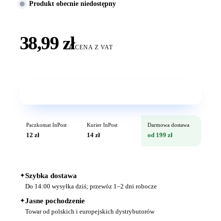
Produkt obecnie niedostępny
38,99 zł
CENA Z VAT
Wkrótce w sprzedaży
Paczkomat InPost
Kurier InPost
Darmowa dostawa
12 zł
14 zł
od 199 zł
✦
Szybka dostawa
Do 14:00 wysyłka dziś; przewóz 1–2 dni robocze
✦
Jasne pochodzenie
Towar od polskich i europejskich dystrybutorów