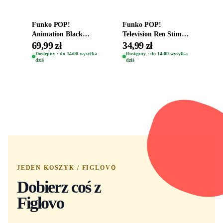
Funko POP!
Funko POP!
Animation Black
Television Ren Stimpy
Clover Vinyl Figure
Space Madness Ren
69,99 zł
34,99 zł
Oryginalna Figurka
(Special Edition) 1532
Dostępny · do 14:00 wysyłka
Dostępny · do 14:00 wysyłka
dziś
dziś
Yuno 1101
JEDEN KOSZYK / FIGLOVO
Dobierz coś z
Figlovo