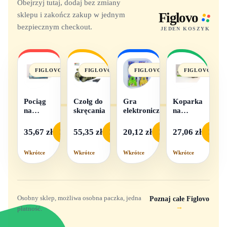
Obejrzyj tutaj, dodaj bez zmiany
sklepu i zakończ zakup w jednym
Figlovo
bezpiecznym checkout.
JEDEN KOSZYK
FIGLOVO
FIGLOVO
FIGLOVO
FIGLOVO
Pociąg
Czołg do
Gra
Koparka
na
skręcania
elektroniczna
na
baterie
baterie
światło i
35,67 zł
55,35 zł
20,12 zł
27,06 zł
Podgląd
Podgląd
Podgląd
Podgl
dźwięk
Wkrótce
Wkrótce
Wkrótce
Wkrótce
Osobny sklep, możliwa osobna paczka, jedna
Poznaj całe Figlovo
→
płatność.