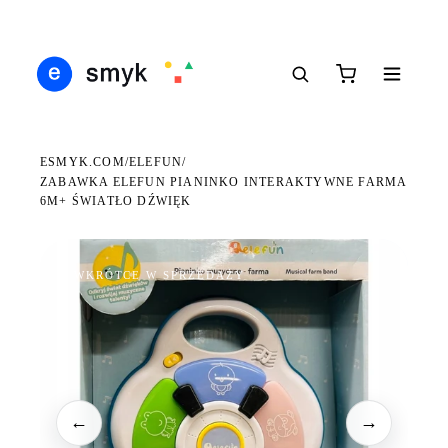
Ś
DARMOWA DOSTAWA OD 199 ZŁ
POLSCY I EUROPEJSCY DYSTRYBUTORZY
14
●
●
●
ESMYK.COM
ELEFUN
/
/
ZABAWKA ELEFUN PIANINKO INTERAKTYWNE FARMA
6M+ ŚWIATŁO DŹWIĘK
WKRÓTCE W SPRZEDAŻY
←
→