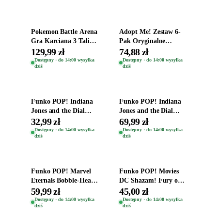
Dodaj do koszyka
Dodaj do koszyka
Pokemon Battle Arena
Adopt Me! Zestaw 6-
Gra Karciana 3 Talie
Pak Oryginalne
Oryginal
Figurki Roblox
129,99 zł
74,88 zł
Zwierzęta Tropical
Dostępny · do 14:00 wysyłka
Dostępny · do 14:00 wysyłka
dziś
dziś
Time
Dodaj do koszyka
Dodaj do koszyka
Funko POP! Indiana
Funko POP! Indiana
Jones and the Dial
Jones and the Dial
Destiny Bobble-Head
Destiny Bobble-Head
32,99 zł
69,99 zł
Helena Shaw 1386
Teddy Kumar 1388
Dostępny · do 14:00 wysyłka
Dostępny · do 14:00 wysyłka
dziś
dziś
Dodaj do koszyka
Dodaj do koszyka
Funko POP! Marvel
Funko POP! Movies
Eternals Bobble-Head
DC Shazam! Fury of
Oryginalna Figurka
the Gods Vinyl Figure
59,99 zł
45,00 zł
Kro 737
Eugene 1281
Dostępny · do 14:00 wysyłka
Dostępny · do 14:00 wysyłka
dziś
dziś
Dodaj do koszyka
Dodaj do koszyka